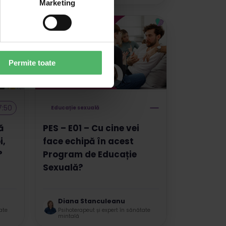
Marketing
Permite toate
7:50
Educație sexuală
ă
PES – E01 – Cu cine vei
i,
face echipă în acest
?
Program de Educație
Sexuală?
Diana Stanculeanu
ate
Psihoterapeut și expert în sănătate
mintală