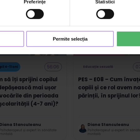
Preferinţe
Statistici
Permite selecția
56:06
0
il 4-11 ani
Educație sexuală
să îți sprijini copilul
PES – E08 – Cum învaț
depășească mai ușor
copiii și ce rol avem no
vocările din perioada
părinții, în sprijinul lor
școlarității (4-7 ani)?
Diana Stanculeanu
Diana Stanculeanu
Psihoterapeut și expert în sănătate
Psihoterapeut și expert în sănăt
mintală
mintală