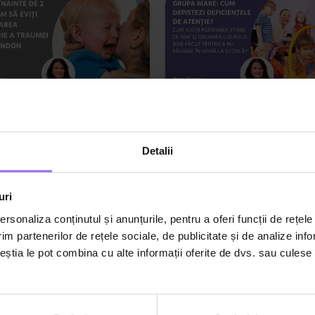
05:45
pil 0-4 ani
Copil 4-11 ani
șa înainte de 2 ani.
GRUPA MARE: Cum
Detalii
 să eviți instalarea
depistezi deficiențele 
purie a traumei de
atenție, cum susții
uri
andon?
onoarea lucrului bine
făcut pentru a nu răm
rsonaliza conținutul și anunțurile, pentru a oferi funcții de rețele
im partenerilor de rețele sociale, de publicitate și de analize info
în urmă la școală?
ceștia le pot combina cu alte informații oferite de dvs. sau culese î
Oana Moraru
Oana Moraru
Profesor și consultant educațional
Profesor și consultant educațion