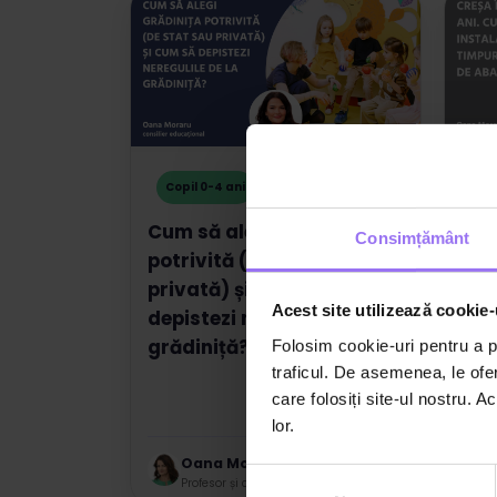
07:46
Copil 0-4 ani
Co
Cum să alegi grădinița
Cre
Consimțământ
potrivită (de stat sau
Cum
privată) și cum să
tim
Acest site utilizează cookie-
depistezi neregulile de la
ab
grădiniță?
Folosim cookie-uri pentru a pe
traficul. De asemenea, le ofer
care folosiți site-ul nostru. A
lor.
Oana Moraru
Selecția
Profesor și consultant educațional