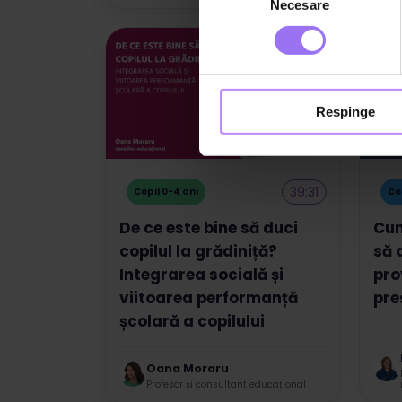
Necesare
consimțământului
Respinge
39:31
Copil 0-4 ani
Cop
De ce este bine să duci
Cum 
copilul la grădiniță?
să 
Integrarea socială și
pro
viitoarea performanță
pre
școlară a copilului
Oana Moraru
Profesor și consultant educațional