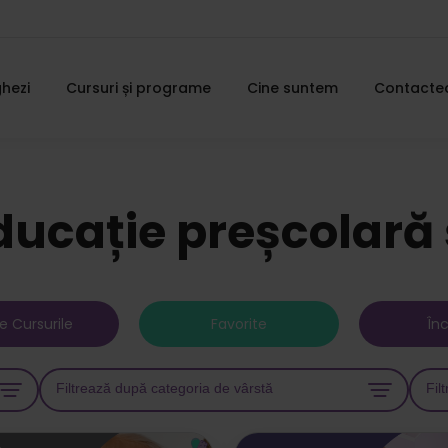
hezi
Cursuri și programe
Cine suntem
Contacte
ducație preșcolară 
e Cursurile
Favorite
În
Filtrează după categoria de vârstă
Fil