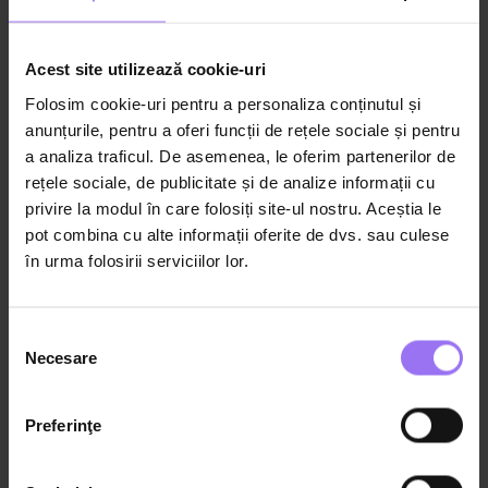
Acest site utilizează cookie-uri
Folosim cookie-uri pentru a personaliza conținutul și
anunțurile, pentru a oferi funcții de rețele sociale și pentru
a analiza traficul. De asemenea, le oferim partenerilor de
rețele sociale, de publicitate și de analize informații cu
privire la modul în care folosiți site-ul nostru. Aceștia le
pot combina cu alte informații oferite de dvs. sau culese
33:50
Copil 4-11 ani
în urma folosirii serviciilor lor.
Cum asiguri dezvoltarea corectă a
copilului prin alimentație?
Selecția
Necesare
consimțământului
Dr. Alina Epure
Consultant Nutriționist
Preferinţe