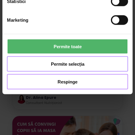
Statistici
Marketing
Permite toate
31:24
Copil 4-11 ani
Permite selecția
Ce să eviți în alimentația copilului
tău?
Respinge
Dr. Alina Epure
Consultant Nutriționist