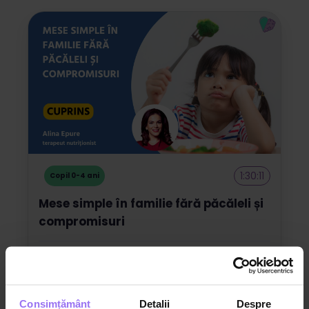
1:30:11
Copil 0-4 ani
Mese simple în familie fără păcăleli și
compromisuri
Dr. Alina Epure
Consultant Nutriționist
Consimțământ
Detalii
Despre