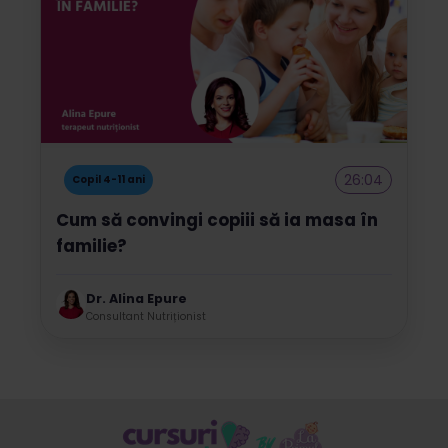
26:04
Copil 4-11 ani
Cum să convingi copiii să ia masa în
familie?
Dr. Alina Epure
Consultant Nutriționist