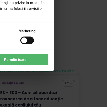
rmații cu privire la modul în
n urma folosirii serviciilor
Marketing
Permite toate
07:54
Educație sexuală
ES – E03 – Cum să abordezi
rovocarea de a face educație
exuală copilului tău