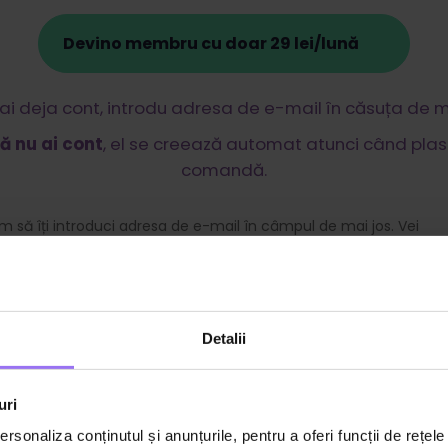
Devino membru cu doar 29 lei/lună
ai deja cont, introdu adresa de e-mail în căsuța de ma
ă nu ai cont
, el se creează automat atunci când plas
comandă.
 să îți introduci adresa de e-mail în câmpul de mai jos. Vei
n mesaj cu un link care te va autentifica automat.
Adresă de e-mail
Detalii
uri
rsonaliza conținutul și anunțurile, pentru a oferi funcții de rețele