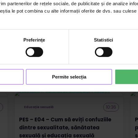
im partenerilor de rețele sociale, de publicitate și de analize info
ceștia le pot combina cu alte informații oferite de dvs. sau culese î
ătate mintală
Preferinţe
Statistici
Categorie:
Educație sexuală
Permite selecția
4
10:36
Educație sexuală
PES – E04 – Cum să eviți confuziile
P
dintre sexualitate, sănătatea
p
sexuală și educația sexuală
s