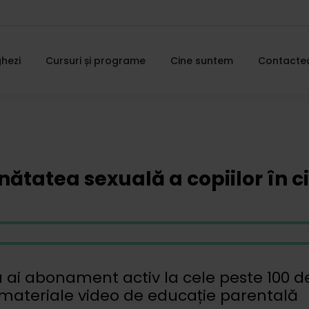
hezi
Cursuri și programe
Cine suntem
Contacte
nătatea sexuală a copiilor în ci
 ai abonament activ la cele peste 100 d
materiale video de educație parentală