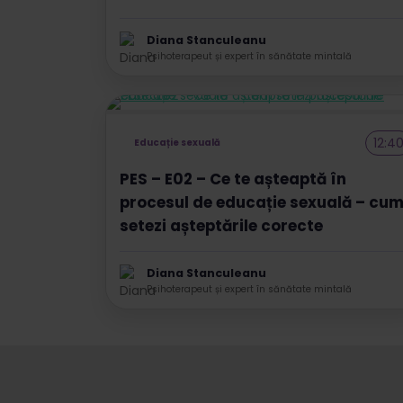
Diana Stanculeanu
Psihoterapeut și expert în sănătate mintală
12:4
Educație sexuală
PES – E02 – Ce te așteaptă în
procesul de educație sexuală – cu
setezi așteptările corecte
Diana Stanculeanu
Psihoterapeut și expert în sănătate mintală