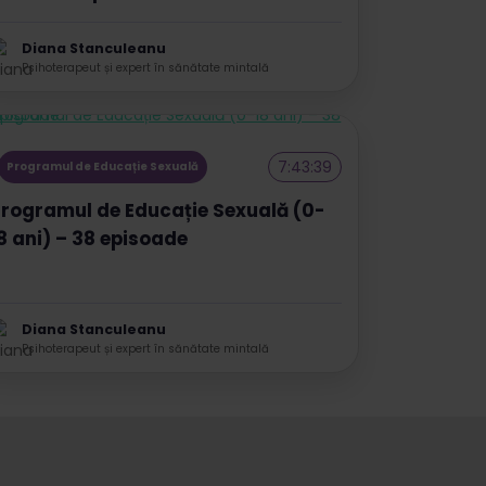
Diana Stanculeanu
Psihoterapeut și expert în sănătate mintală
7:43:39
Programul de Educație Sexuală
rogramul de Educație Sexuală (0-
8 ani) – 38 episoade
Diana Stanculeanu
Psihoterapeut și expert în sănătate mintală