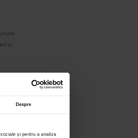
i jos.
ezi o
Despre
 sociale și pentru a analiza