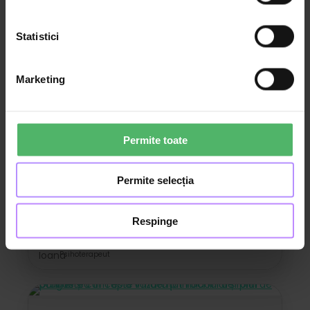
Cum să descifrezi nevoile diferite din
cuplu și care sunt cele mai reușite
Statistici
metode de a aplana conflictele?
Marketing
Ioana Kessler
Psihoterapeut
Permite toate
19:20
Bunăstarea părintelui
Permite selecția
Decalogul unui preludiu reușit și
rutina cuplurilor fericite
Respinge
Ioana Kessler
Psihoterapeut