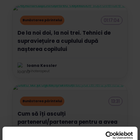
01:17:04
Bunăstarea părintelui
De la noi doi, la noi trei. Tehnici de
supraviețuire a cuplului după
nașterea copilului
Ioana Kessler
Psihoterapeut
13:31
Bunăstarea părintelui
Cum să îți asculți
partenerul/partenera pentru a avea
un progres în discuții?