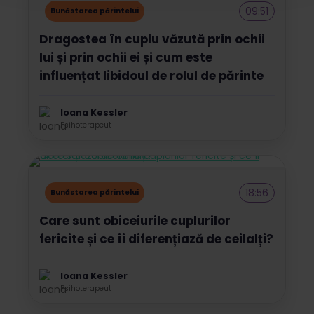
09:51
Bunăstarea părintelui
Dragostea în cuplu văzută prin ochii
lui și prin ochii ei și cum este
influențat libidoul de rolul de părinte
Ioana Kessler
Psihoterapeut
18:56
Bunăstarea părintelui
Care sunt obiceiurile cuplurilor
fericite și ce îi diferențiază de ceilalți?
Ioana Kessler
Psihoterapeut