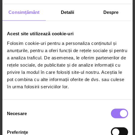
Ioana Kessler
Psihoterapeut
Consimțământ
Detalii
Despre
Acest site utilizează cookie-uri
03:41
Bunăstarea părintelui
Folosim cookie-uri pentru a personaliza conținutul și
anunțurile, pentru a oferi funcții de rețele sociale și pentru
Cum sunt afectați copiii de certurile
a analiza traficul. De asemenea, le oferim partenerilor de
adulților și cum poți transforma
rețele sociale, de publicitate și de analize informații cu
conflictul într-un exemplu pozitiv de
privire la modul în care folosiți site-ul nostru. Aceștia le
reconciliere?
pot combina cu alte informații oferite de dvs. sau culese
în urma folosirii serviciilor lor.
Ioana Kessler
Psihoterapeut
Selecția
Necesare
consimțământului
11:45
Bunăstarea părintelui
Preferinţe