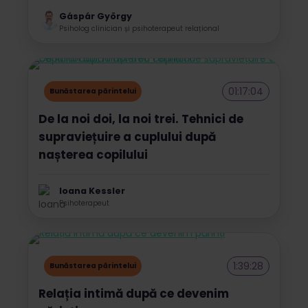
Gáspár György
Psiholog clinician și psihoterapeut relațional
01:17:04
Bunăstarea părintelui
De la noi doi, la noi trei. Tehnici de
supraviețuire a cuplului după
nașterea copilului
Ioana Kessler
Psihoterapeut
1:39:28
Bunăstarea părintelui
Relația intimă după ce devenim