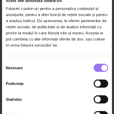
Acest site utilizează cookie-uri
Cum ți s-a părut acest
Folosim cookie-uri pentru a personaliza conținutul și
conținut?
anunțurile, pentru a oferi funcții de rețele sociale și pentru
Lasă o recenzie
a analiza traficul. De asemenea, le oferim partenerilor de
rețele sociale, de publicitate și de analize informații cu
privire la modul în care folosiți site-ul nostru. Aceștia le
Trebuie să fii
autentificat/ă
ca să poți lăsa o recenzie.
pot combina cu alte informații oferite de dvs. sau culese
în urma folosirii serviciilor lor.
Din aceeași categorie
Selecția
Necesare
consimțământului
1:51:43
Dezvoltare socio-emoțională
Preferinţe
Cum depășim durerile vieții de cuplu
atunci când avem și copii
Statistici
Gáspár György
Psiholog clinician și psihoterapeut relațional