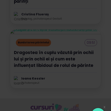
părinți
Cristina Flueraș
Psiholog, psihoterapeut Gestalt
09:51
Bunăstarea părintelui
Dragostea în cuplu văzută prin ochii
lui și prin ochii ei și cum este
influențat libidoul de rolul de părinte
Ioana Kessler
Psihoterapeut
x