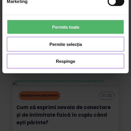
Marketing
Permite toate
19:20
Bunăstarea părintelui
Decalogul unui preludiu reușit și
Permite selecția
rutina cuplurilor fericite
Respinge
Ioana Kessler
Psihoterapeut
37:30
Bunăstarea părintelui
Cum să exprimi nevoia de conectare
și de intimitate fizică în cuplu când
ești părinte?