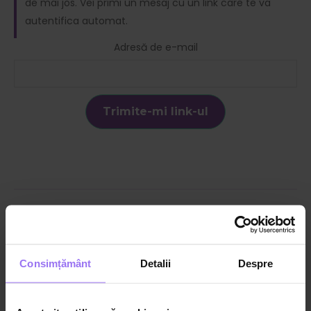
de mai jos. Vei primi un mesaj cu un link care te va
autentifica automat.
Adresă de e-mail
Ioana Kessler
Psihoterapeut
Consimțământ
Detalii
Despre
Categorii:
Bunăstarea părintelui
,
Intimitatea cuplului