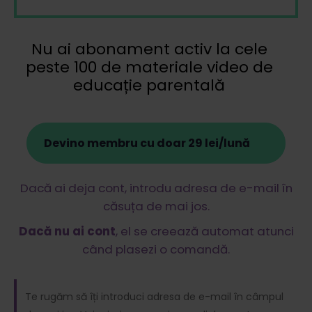
Nu ai abonament activ la cele
peste 100 de materiale video de
educație parentală
Devino membru cu doar 29 lei/lună
Dacă ai deja cont, introdu adresa de e-mail în
căsuța de mai jos.
Dacă nu ai cont
, el se creează automat atunci
când plasezi o comandă.
Te rugăm să îți introduci adresa de e-mail în câmpul