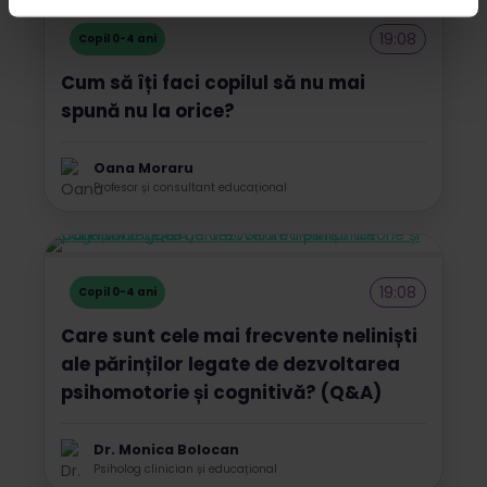
19:08
Copil 0-4 ani
Cum să îți faci copilul să nu mai
spună nu la orice?
Oana Moraru
Profesor și consultant educațional
19:08
Copil 0-4 ani
Care sunt cele mai frecvente neliniști
ale părinților legate de dezvoltarea
psihomotorie și cognitivă? (Q&A)
Dr. Monica Bolocan
Psiholog clinician și educațional