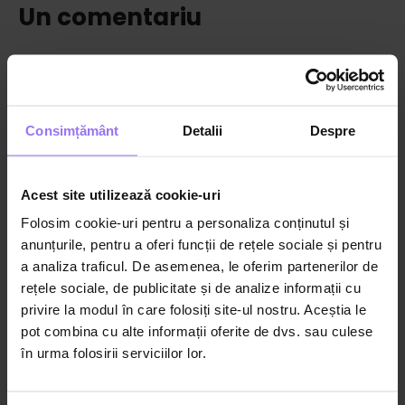
Un comentariu
velescu Velescu Claudia
6 ianuarie 2026 at 4:56 pm
says:
Consimțământ
Detalii
Despre
Super
Acest site utilizează cookie-uri
Folosim cookie-uri pentru a personaliza conținutul și
Log in to Reply
anunțurile, pentru a oferi funcții de rețele sociale și pentru
a analiza traficul. De asemenea, le oferim partenerilor de
rețele sociale, de publicitate și de analize informații cu
privire la modul în care folosiți site-ul nostru. Aceștia le
Cum ți s-a părut acest
pot combina cu alte informații oferite de dvs. sau culese
conținut?
în urma folosirii serviciilor lor.
Lasă o recenzie