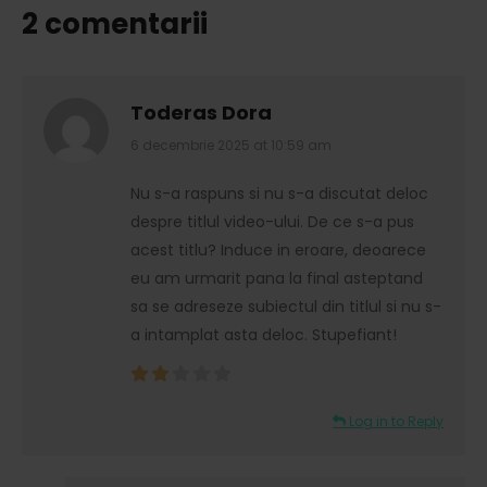
2 comentarii
Toderas Dora
6 decembrie 2025 at 10:59 am
says:
Nu s-a raspuns si nu s-a discutat deloc
despre titlul video-ului. De ce s-a pus
acest titlu? Induce in eroare, deoarece
eu am urmarit pana la final asteptand
sa se adreseze subiectul din titlul si nu s-
a intamplat asta deloc. Stupefiant!
Log in to Reply