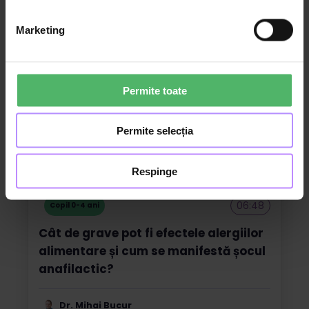
Consultant Nutriționist
Marketing
Permite toate
Permite selecția
Respinge
06:48
Copil 0-4 ani
Cât de grave pot fi efectele alergiilor
alimentare și cum se manifestă șocul
anafilactic?
Dr. Mihai Bucur