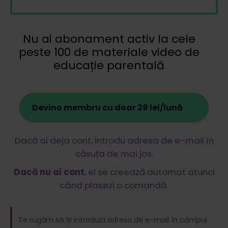
Nu ai abonament activ la cele
peste 100 de materiale video de
educație parentală
Devino membru cu doar 29 lei/lună
Dacă ai deja cont, introdu adresa de e-mail în
căsuța de mai jos.
Dacă nu ai cont
, el se creează automat atunci
când plasezi o comandă.
Te rugăm să îți introduci adresa de e-mail în câmpul