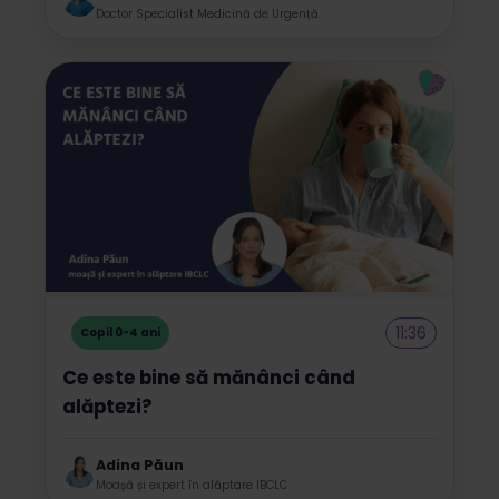
Doctor Specialist Medicină de Urgență
11:36
Copil 0-4 ani
Ce este bine să mănânci când
alăptezi?
Adina Păun
Moașă și expert în alăptare IBCLC