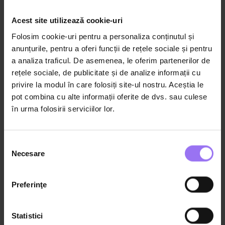
Din aceeași categorie
Acest site utilizează cookie-uri
Folosim cookie-uri pentru a personaliza conținutul și
anunțurile, pentru a oferi funcții de rețele sociale și pentru
a analiza traficul. De asemenea, le oferim partenerilor de
rețele sociale, de publicitate și de analize informații cu
privire la modul în care folosiți site-ul nostru. Aceștia le
pot combina cu alte informații oferite de dvs. sau culese
în urma folosirii serviciilor lor.
Selecția
Necesare
consimțământului
1:30:11
Copil 0-4 ani
Mese simple în familie fără păcăleli și
Preferinţe
compromisuri
Statistici
Dr. Alina Epure