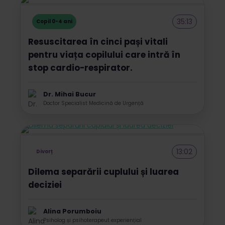
35:13
Copil 0-4 ani
Resuscitarea în cinci pași vitali
pentru viața copilului care intră în
stop cardio-respirator.
Dr. Mihai Bucur
Doctor Specialist Medicină de Urgență
13:02
Divorț
Dilema separării cuplului și luarea
deciziei
Alina Porumboiu
Psiholog și psihoterapeut experiențial