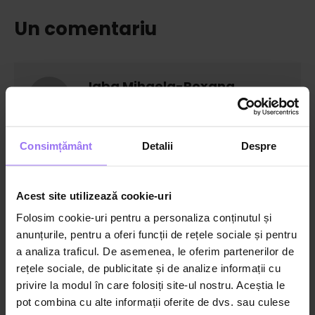
Un comentariu
Jaba Mihaela-Roxana
21 ianuarie 2025 at 2:49 pm
says:
Un curs excelent, bine structurat, clar,
Consimțământ
Detalii
Despre
explicit. Informatii Vitale pe intelesul
tuturor! Multumim din inima pentru curs
!
Acest site utilizează cookie-uri
Folosim cookie-uri pentru a personaliza conținutul și
anunțurile, pentru a oferi funcții de rețele sociale și pentru
Log in to Reply
a analiza traficul. De asemenea, le oferim partenerilor de
rețele sociale, de publicitate și de analize informații cu
privire la modul în care folosiți site-ul nostru. Aceștia le
pot combina cu alte informații oferite de dvs. sau culese