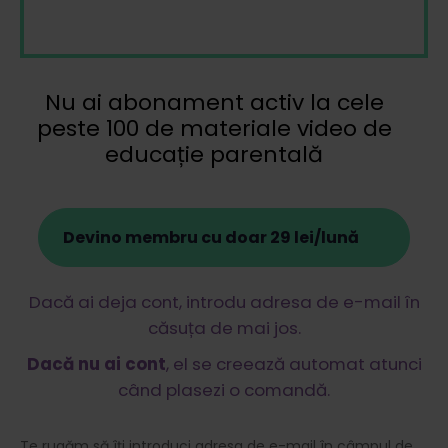
Nu ai abonament activ la cele
peste 100 de materiale video de
educație parentală
Devino membru cu doar 29 lei/lună
Dacă ai deja cont, introdu adresa de e-mail în
căsuța de mai jos.
Dacă nu ai cont
, el se creează automat atunci
când plasezi o comandă.
Te rugăm să îți introduci adresa de e-mail în câmpul de