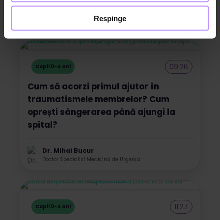
Dr. Monica Bolocan
Respinge
Psiholog clinician și educațional
09:26
Copil 0-4 ani
Cum să acorzi primul ajutor în
traumatismele membrelor? Cum
oprești sângerarea până ajungi la
spital?
Dr. Mihai Bucur
Doctor Specialist Medicină de Urgență
11:27
Copil 0-4 ani