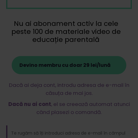
Nu ai abonament activ la cele
peste 100 de materiale video de
educație parentală
Devino membru cu doar 29 lei/lună
Dacă ai deja cont, introdu adresa de e-mail în
căsuța de mai jos.
Dacă nu ai cont
, el se creează automat atunci
când plasezi o comandă.
Te rugăm să îți introduci adresa de e-mail în câmpul