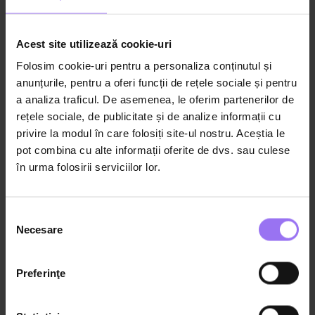
Diana Stanculeanu
Psihoterapeut și expert în sănătate mintală
Acest site utilizează cookie-uri
Folosim cookie-uri pentru a personaliza conținutul și
anunțurile, pentru a oferi funcții de rețele sociale și pentru
a analiza traficul. De asemenea, le oferim partenerilor de
rețele sociale, de publicitate și de analize informații cu
privire la modul în care folosiți site-ul nostru. Aceștia le
pot combina cu alte informații oferite de dvs. sau culese
în urma folosirii serviciilor lor.
Selecția
Necesare
consimțământului
09:54
Educație sexuală
PES – E06 – De ce este vital să faci
Preferinţe
educație sexuală copiilor tăi?