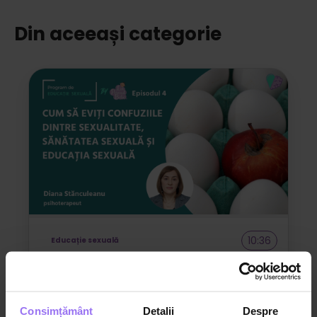
Din aceeași categorie
10:36
Educație sexuală
PES – E04 – Cum să eviți confuziile
dintre sexualitate, sănătatea sexuală
și educația sexuală
Consimțământ
Detalii
Despre