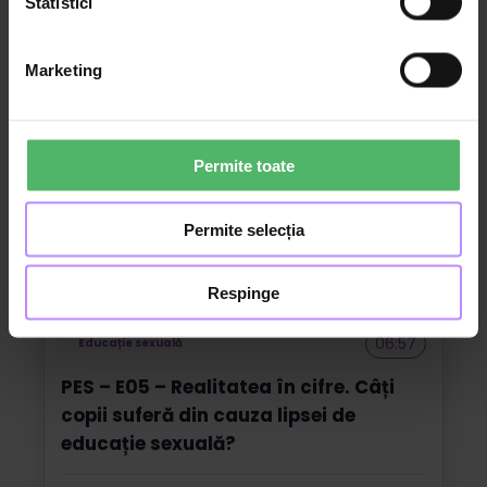
Statistici
Diana Stanculeanu
Psihoterapeut și expert în sănătate mintală
Marketing
Permite toate
Permite selecția
Respinge
06:57
Educație sexuală
PES – E05 – Realitatea în cifre. Câți
copii suferă din cauza lipsei de
educație sexuală?