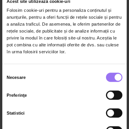
Acest site utilizează cookie-uri
Din aceeași categorie
Folosim cookie-uri pentru a personaliza conținutul și
anunțurile, pentru a oferi funcții de rețele sociale și pentru
a analiza traficul. De asemenea, le oferim partenerilor de
rețele sociale, de publicitate și de analize informații cu
privire la modul în care folosiți site-ul nostru. Aceștia le
pot combina cu alte informații oferite de dvs. sau culese
în urma folosirii serviciilor lor.
Selecția
Necesare
consimțământului
7:43:39
Programul de Educație Sexuală
Preferinţe
Programul de Educație Sexuală (0-18
ani) – 38 episoade
Statistici
Diana Stanculeanu
Psihoterapeut și expert în sănătate mintală