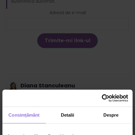
autentifica automat.
Adresă de e-mail
Diana Stanculeanu
Psihoterapeut și expert în sănătate mintală
Categorii:
Educație sexuală
,
Preadolescență și adolescență
Consimțământ
Detalii
Despre