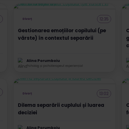
6
12:35
Divorț
Gestionarea emoțiilor copilului (pe
C
vârste) în contextul separării
g
c
Alina Porumboiu
Psiholog și psihoterapeut experiențial
3
13:02
Divorț
Dilema separării cuplului și luarea
C
deciziei
f
Alina Porumboiu