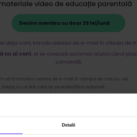
materiale video de educație parentală
Devino membru cu doar 29 lei/lună
ai deja cont, introdu adresa de e-mail în căsuța de ma
ă nu ai cont
, el se creează automat atunci când plas
comandă.
 să îți introduci adresa de e-mail în câmpul de mai jos. Vei
n mesaj cu un link care te va autentifica automat.
Adresă de e-mail
Detalii