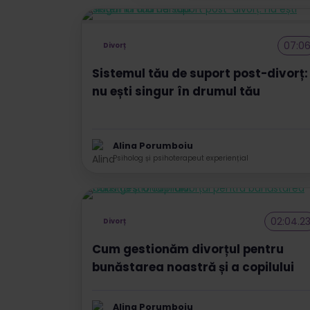
07:0
Divorț
Sistemul tău de suport post-divorț:
nu ești singur în drumul tău
Alina Porumboiu
Psiholog și psihoterapeut experiențial
02:04.2
Divorț
Cum gestionăm divorțul pentru
bunăstarea noastră și a copilului
Alina Porumboiu