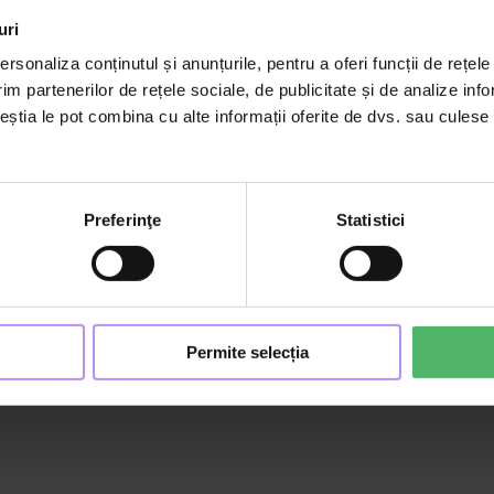
uri
rsonaliza conținutul și anunțurile, pentru a oferi funcții de rețele
im partenerilor de rețele sociale, de publicitate și de analize info
ceștia le pot combina cu alte informații oferite de dvs. sau culese î
ențial
unăstarea părintelui
,
Copil 0-4 ani
,
Copil 4-11 ani
,
Dezvoltare socio-emoți
Preferinţe
Statistici
nținut?
Permite selecția