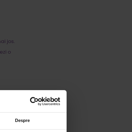
i jos.
ezi o
Despre