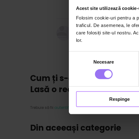
Acest site utilizează cookie-
Folosim cookie-uri pentru a pe
traficul. De asemenea, le ofer
Alina Porumboiu
care folosiți site-ul nostru. A
Psiholog și psihoterapeut experi
lor.
Categorii:
B
Selecția
Necesare
consimțământului
Cum ți s-a părut acest co
Lasă o recenzie
Respinge
Trebuie să fii
autentificat/ă
ca să poți lăsa o recenzie.
Din aceeași categorie