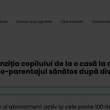
hezi
Cursuri și programe
Cine suntem
Contacte
nziția copilului de la o casă la 
co-parentajul sănătos după di
 ai abonament activ la cele peste 100 d