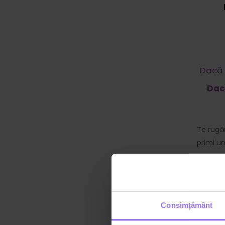
Dacă 
Dac
Te rugăm
primi u
Consimțământ