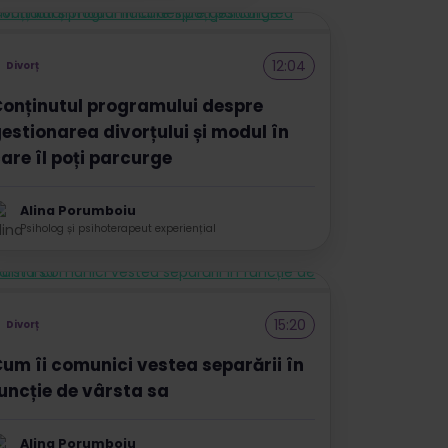
12:04
Divorț
onținutul programului despre
estionarea divorțului și modul în
are îl poți parcurge
Alina Porumboiu
Psiholog și psihoterapeut experiențial
15:20
Divorț
um îi comunici vestea separării în
uncție de vârsta sa
Alina Porumboiu